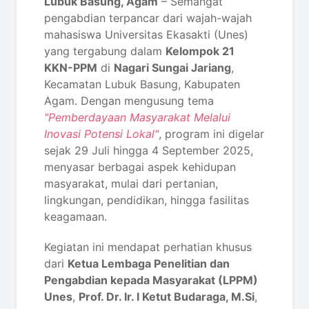
Lubuk Basung, Agam
– Semangat
pengabdian terpancar dari wajah-wajah
mahasiswa Universitas Ekasakti (Unes)
yang tergabung dalam
Kelompok 21
KKN-PPM
di
Nagari Sungai Jariang
,
Kecamatan Lubuk Basung, Kabupaten
Agam. Dengan mengusung tema
"Pemberdayaan Masyarakat Melalui
Inovasi Potensi Lokal"
, program ini digelar
sejak 29 Juli hingga 4 September 2025,
menyasar berbagai aspek kehidupan
masyarakat, mulai dari pertanian,
lingkungan, pendidikan, hingga fasilitas
keagamaan.
Kegiatan ini mendapat perhatian khusus
dari
Ketua Lembaga Penelitian dan
Pengabdian kepada Masyarakat (LPPM)
Unes
,
Prof. Dr. Ir. I Ketut Budaraga, M.Si
,