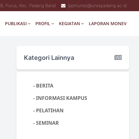
6B, Purus, Kec. Padang Barat
lppmunes@unespadang.ac.id
PUBLIKASI
PROFIL
KEGIATAN
LAPORAN MONEV
Kategori Lainnya
- BERITA
- INFORMASI KAMPUS
- PELATIHAN
- SEMINAR