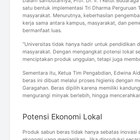
Dalam sambutannya, Prof. Dr. Ir. I Ketut Budara
satu bentuk implementasi Tri Dharma Perguruan 
masyarakat. Menurutnya, keberhasilan pengemb
kerja sama antara kampus, masyarakat, dan peme
bermanfaat luas.
“Universitas tidak hanya hadir untuk pendidikan d
masyarakat. Dengan mengangkat potensi lokal sep
menciptakan produk unggulan, tetapi juga memb
Sementara itu, Ketua Tim Pengabdian, Edwina Aidi
beras ini dibuat melalui proses higienis dengan
Garagahan. Beras dipilih karena memiliki kandu
mengurangi minyak berlebih, hingga mencerahkan 
Potensi Ekonomi Lokal
Produk sabun beras tidak hanya sebatas inovasi d
ekonomi yang menjanjikan. Jika diproduksi seca