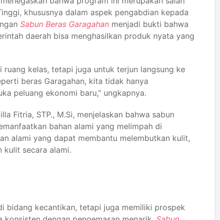
ga menegaskan bahwa program ini merupakan salah
Tinggi, khususnya dalam aspek pengabdian kepada
angan
Sabun Beras Garagahan
menjadi bukti bahwa
rintah daerah bisa menghasilkan produk nyata yang
i ruang kelas, tetapi juga untuk terjun langsung ke
erti beras Garagahan, kita tidak hanya
uka peluang ekonomi baru,” ungkapnya.
lla Fitria, STP., M.Si, menjelaskan bahwa sabun
 memanfaatkan bahan alami yang melimpah di
ngan alami yang dapat membantu melembutkan kulit,
kulit secara alami.
i bidang kecantikan, tetapi juga memiliki prospek
ra konsisten dengan pengemasan menarik,
Sabun