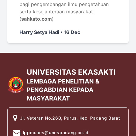
bagi pengembangan ilmu pengetahuan
serta kesejahteraan masyarakat.
(
sahkato.com
)
Harry Setya Hadi • 16 Dec
UNIVERSITAS EKASAKTI
LEMBAGA PENELITIAN &
PENGABDIAN KEPADA
MASYARAKAT
Jl. Veteran No.26B, Purus, Kec. Padang Barat
lppmunes@unespadang.ac.id