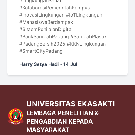
#LingkunganSehat
#KolaborasiPemerintahKampus
#InovasiLingkungan #IoTLingkungan
#MahasiswaBerdampak
#SistemPenilaianDigital
#BankSampahPadang #SampahPlastik
#PadangBersih2025 #KKNLingkungan
#SmartCityPadang
Harry Setya Hadi • 14 Jul
UNIVERSITAS EKASAKTI
LEMBAGA PENELITIAN &
PENGABDIAN KEPADA
MASYARAKAT